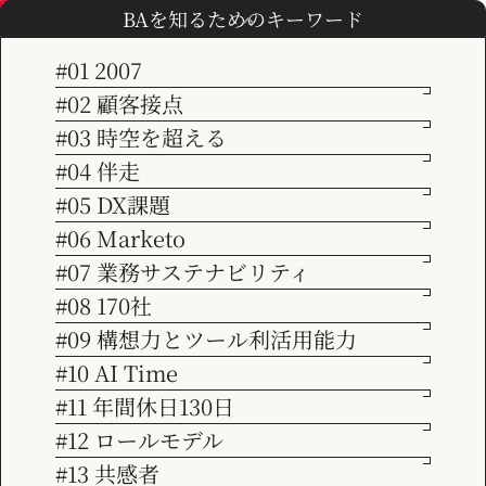
本件クライアントは、他MAツールを利用していたものの、施策高度化
BAを知るためのキーワード
のためにMarketoEngageへの切替を検討されていました。 既に実施し
ているメール配信などの施策をMarketoに切り替えるだけでなく、Ma
#01 2007
rketoではどのような推進を行っていくべきか、ツールをより活用して
#02 顧客接点
成果を出すためにはどういった取り組みが必要かという点についても期
待がありました。
#03 時空を超える
クライアントの課題
会社情報
#04 伴走
・既に行っているメール配信施策がある中で、どのように移行を作業を
行うべきかわからない。またツールによる違いがどの程度あるのかがわ
#05 DX課題
からないので、その点も把握しておきたい。 ・MAツールを活用した施
ビジョン
#06 Marketo
策を高度化させて成果を出していきたいが、どうツールを活用していけ
ばいいかわからない。
#07 業務サステナビリティ
解決策
サービス紹介
#08 170社
・既存ツールでのデータ、施策状況、またMarketoEngageの教育・フ
ィージビリティーも念頭に置いた移行の推進計画を立案。 ・既存ツー
#09 構想力とツール利活用能力
ルの施策設定・データ取得方法を把握したうえで、MarketoEngageで
#10 AI Time
事例紹介
はどう施策に取り組むべきかの指導を実施。 ・上記推進にあわせて、
施策の高度化や、求められるスキル・人材、どのような体制で推進して
#11 年間休日130日
いくべきかも指導。
#12 ロールモデル
具体的な施策
お知らせ
現状利用している施策の一覧化と、現状取得しているデータ・取り組み
#13 共感者