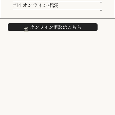
内容の整理から行いました。既存施策も単発メール配信だけでなく、ス
#14 オンライン相談
テップメールなどもあったため、施策に応じた切替タイミングを計画
採用情報
化。 また並行稼働になってしまうタイミングはどうしても出来てしま
うため、並行稼働中に既存側で獲得したデータをいつ反映するかなども
計画では考慮。 MarketoEngageの理解度に応じた実装も求められるた
オンライン相談はこちら
め、MarketoEngageの指導計画も移行計画には反映。コンサルタント
側も既存ツールの技術面についてポイントを把握し、習得のうえでの違
いについても整理。 移行計画の後半においては、MA推進の理解度向上
にともなって体制として求められる人材・スキル、また利用度向上にお
いてマイルストーンとして意識しておくべき点も適宜指導を実施。
結果
既存推進施策の流れを大きく止めることなく、ツール移行を完了。 移
行のための実装を進める中で、既存ツールとの違いもおさえることで効
率的に初期導入時で必要となるMarketoEngage理解も実施。一定の自
走は可能なレベルに。 将来的に必要とされる体制・スキルについて指
導内容を元に、クライアント内での啓蒙を実施。
担当コンサルタントによる振り返り
既に別ツールで取り組みは行っていたため、MAツールを活用した施策
理解についてはスムーズに行うことができました。ただし、施策実装で
の考え方（落とし込み方）や設定の詳細部分については各ツールならで
はの個性があり、これまでの考え方を少し変えていく必要があり、慣れ
るまでは違和感があるポイントだったようです。 また、既存施策移行