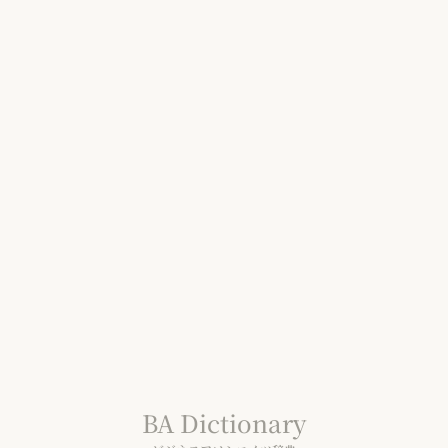
株式会社ビジネス アソシエイツ
〒104-0031
東京都中央区京橋 2-7-14 BUREX京橋 413号室
TEL 03-3568-4558
会社情報
採用情報
ビジョン
資料ダウンロード
サービス
お知らせ
事例
ブログ
オンライン相談
BA Dictionary
プライバシーポリシー
利用規約