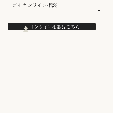
DX関連コンサルテーション
#14 オンライン相談
各種プロジェクトマネジメント支援
採用情報
デジタルマーケティング関連コンサルテーション
MA/CRMの企画・導入・活用支援
オンライン相談はこちら
Kintoneを用いた業務のシステム化
代表者
代表取締役 横山 彰吾（よこやま しょうご）
所在地
本社
〒104-0031 東京都中央区京橋 2-7-14 BUREX京橋 413号室
代表電話：
03-3568-4558
FAX：
03-3568-4559
交通：
東京メトロ銀座線「京橋」駅より徒歩1分
東京メトロ有楽町線「銀座一丁目」駅より徒歩2分
JR「東京」駅より徒歩8分