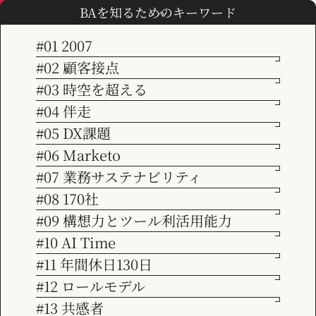
BAを知るためのキーワード
#01 2007
#02 顧客接点
TOP
会社情報
#03 時空を超える
会社情報
会社情報
#04 伴走
【Company】
#05 DX課題
ビジョン
#06 Marketo
#07 業務サステナビリティ
会社概要
サービス紹介
#08 170社
#09 構想力とツール利活用能力
社名
#10 AI Time
事例紹介
株式会社ビジネス アソシエイツ
設立
#11 年間休日130日
2007年10月
#12 ロールモデル
お知らせ
事業内容
#13 共感者