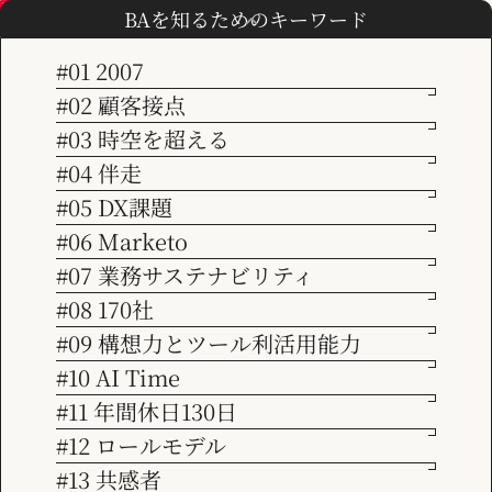
2025.08.04
BAを知るためのキーワード
夏季休業のお知らせ
#01 2007
#02 顧客接点
TOP
お知らせ
夏季休業のお知らせ
#03 時空を超える
お客様各位
会社情報
#04 伴走
#05 DX課題
平素よりご愛顧いただきありがとうございます。
ビジョン
#06 Marketo
誠に勝手ながら、弊社では下記のとおり夏季休業を設定するこ
#07 業務サステナビリティ
とといたしました。
サービス紹介
#08 170社
#09 構想力とツール利活用能力
【夏季休業日】
#10 AI Time
8月12日（火）～8月15日（金）
事例紹介
#11 年間休日130日
#12 ロールモデル
休業期間中にいただきましたメール、FAXへのご対応は8月18
お知らせ
#13 共感者
日（月）以降に順次行ってまいります。