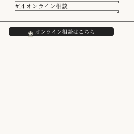
ご繁忙の折柄、期間中お客様・関係者様には何かとご不便をお
#14 オンライン相談
採用情報
掛けすることと存じますが、何卒ご了承いただきますようお願
い申し上げます。
オンライン相談はこちら
お客様にはご迷惑をおかけしますが、ご理解いただきますよう
お願いいたします。
2025年8月4日
株式会社ビジネス アソシエイツ
代表取締役 横山彰吾
[
お知らせ一覧に戻る
]