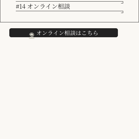
#14 オンライン相談
採用情報
オンライン相談はこちら
こんにちは、コンサルタントの木村です。
来月の9月27日（金）にMarketoユーザー会のイベント「MU
G Day」が開催されることになりました。
今回も、弊社ビジネス アソシエイツが協賛させていただきま
す！
MUG Dayでは、参加者の皆様にとって下記のようなコンテン
ツがございます！
ここでしか得られない情報やMarketo担当者との繋がりを得
ることがでる貴重な機会となっておりますので、お時間の合う