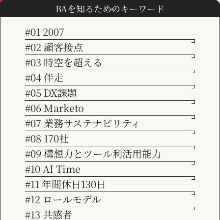
2024.08.26
BAを知るためのキーワード
【イベント告知】Marketoユーザー会
#01 2007
#02 顧客接点
「MUG Day」に参加します！
【イベント告知】Marketoユーザー会「MUG Day」
TOP
コンサルタントの日常
#03 時空を超える
に参加します！
会社情報
#04 伴走
コンサルタントの日常
#05 DX課題
ビジョン
#06 Marketo
#07 業務サステナビリティ
サービス紹介
#08 170社
#09 構想力とツール利活用能力
#10 AI Time
事例紹介
#11 年間休日130日
#12 ロールモデル
お知らせ
#13 共感者