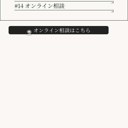
#14 オンライン相談
採用情報
オンライン相談はこちら
クライアントの課題や目標
国内市場の飛躍的伸びが見込めないなか、営業生産性向上が急
務
新規開拓のためのイベント後のフォロー強化をしたい
既存事業では、休眠顧客へのアプローチなども含めて、販売機
会を見出したい
部分的な活用からスタートしたが、他事業や新製品などに活用
範囲を広げたい