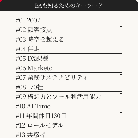
Marketo導入を一気通貫でサポート。
BAを知るためのキーワード
立上げやCRM連携のみならず、 運用か
#01 2007
#02 顧客接点
ら複数製品・事業への展開までカバ
Marketo導入を一気通貫でサポート。 立上げやCRM連携のみならず、
TOP
事例
#03 時空を超える
運用から複数製品・事業への展開までカバー。
会社情報
ー。
#04 伴走
#05 DX課題
ビジョン
製造
CRM導入・活用
#06 Marketo
#07 業務サステナビリティ
サービス紹介
#08 170社
#09 構想力とツール利活用能力
#10 AI Time
事例紹介
#11 年間休日130日
#12 ロールモデル
お知らせ
#13 共感者