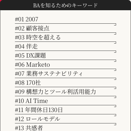
2025.03.28
BAを知るためのキーワード
サービスページおよび採用ページをリ
#01 2007
#02 顧客接点
ニューアルしました
TOP
お知らせ
サービスページおよび採用ページをリニューアルしました
#03 時空を超える
会社情報
#04 伴走
#05 DX課題
お知らせ
ビジョン
#06 Marketo
さらなるお客様ニーズにお応えするために、新たな考え方でのサ
#07 業務サステナビリティ
ービスの立上げ・拡充をしました。類似する課題をお持ちのお客
サービス紹介
#08 170社
様のお問合せをお待ちしております。 また、メンバー募集のた
めの採用ページ見直しを行いました。当社の2025年度下期（4月
#09 構想力とツール利活用能力
～）からの週休３日への取組みなどの新制度も紹介しています。
#10 AI Time
事例紹介
多くの方にご興味を持っていただければ幸いです。ご応募・お問
#11 年間休日130日
合せお待ちしております。
#12 ロールモデル
お知らせ
リニューアルの内容
#13 共感者