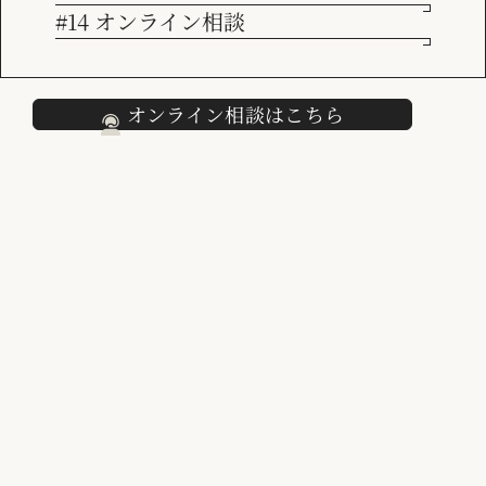
#14 オンライン相談
採用情報
サービス
デジタルトランスフォーメーションにAI導入・活用プロジ
オンライン相談はこちら
ェクト PM/PMOを追加
→ AIを顧客向けのサービスや、社
内の業務改善に用いるためのプロジェクト推進支援です。
デジタルトランスフォーメーションはこちらから ＞＞
特長
業務のサステナビリティ（継続性）の実現という目的を追
加
→ これまでのビジネス改革の支援に加え、昨今の休暇増
などで、お客様企業の業務が止まらないようにする、「業
務のサステナビリティ（継続性）の実現」も目的に加えて
います。
ビジネスアソシエイツの特徴はこちらから ＞＞
採用ページ