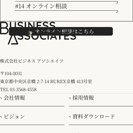
#14 オンライン相談
採用情報
すべて
CRM
DX
Marketo Tips
コンサルタントの日常
トレンド
マーケティング
マネジメント
社長ブログ
オンライン相談はこちら
株式会社ビジネス アソシエイツ
〒104-0031
東京都中央区京橋 2-7-14 BUREX京橋 413号室
TEL 03-3568-4558
会社情報
採用情報
ビジョン
資料ダウンロード