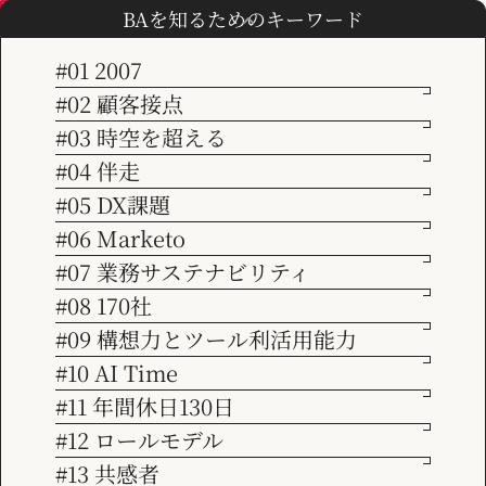
BAを知るためのキーワード
#01 2007
#02 顧客接点
TOP
社長ブログ
#03 時空を超える
会社情報
ブログ
#04 伴走
【Blog】
#05 DX課題
ビジョン
#06 Marketo
#07 業務サステナビリティ
トレンドからMarketoティップスまで、経営やマーケティング
サービス紹介
#08 170社
に関する幅広いテーマのお役立ち情報をまとめています。当社
#09 構想力とツール利活用能力
コンサルタントの日々の経験・気づき、社内イベント等も配信
#10 AI Time
事例紹介
しております。
#11 年間休日130日
#12 ロールモデル
お知らせ
#13 共感者
カテゴリーで絞り込む