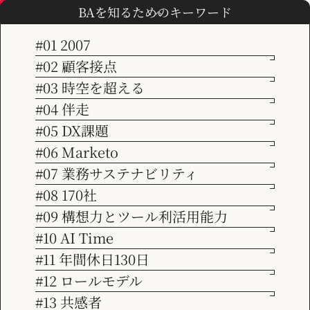
BAを知るためのキーワード
#01 2007
#02 顧客接点
TOP
マネジメント
#03 時空を超える
会社情報
ブログ
#04 伴走
【Blog】
#05 DX課題
ビジョン
#06 Marketo
#07 業務サステナビリティ
トレンドからMarketoティップスまで、経営やマーケティング
サービス紹介
#08 170社
に関する幅広いテーマのお役立ち情報をまとめています。当社
#09 構想力とツール利活用能力
コンサルタントの日々の経験・気づき、社内イベント等も配信
#10 AI Time
事例紹介
しております。
#11 年間休日130日
#12 ロールモデル
お知らせ
#13 共感者
カテゴリーで絞り込む