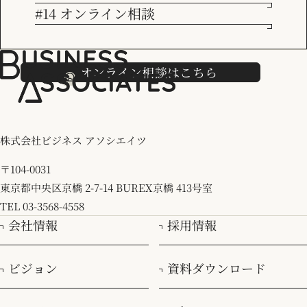
#14 オンライン相談
採用情報
すべて
CRM
DX
Marketo Tips
コンサルタントの日常
トレンド
マーケティング
マネジメント
社長ブログ
オンライン相談はこちら
株式会社ビジネス アソシエイツ
〒104-0031
東京都中央区京橋 2-7-14 BUREX京橋 413号室
TEL 03-3568-4558
会社情報
採用情報
ビジョン
資料ダウンロード
2024.03.26
MOps本格化に向けたドキュメンテーションと「プレイブッ