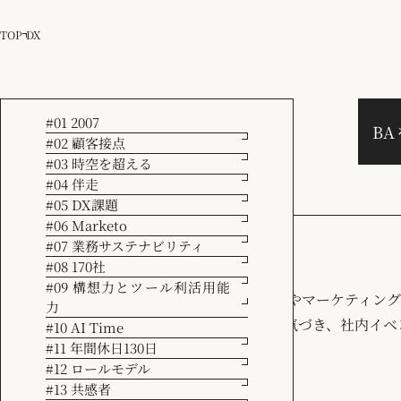
TOP
DX
#01 2007
B
#02 顧客接点
ブログ
#03 時空を超える
#04 伴走
【Blog】
#05 DX課題
#06 Marketo
#07 業務サステナビリティ
#08 170社
#09 構想力とツール利活用能
トレンドからMarketoティップスまで、経営やマーケティ
力
います。当社コンサルタントの日々の経験・気づき、社内イベ
#10 AI Time
#11 年間休日130日
#12 ロールモデル
#13 共感者
カテゴリーで絞り込む