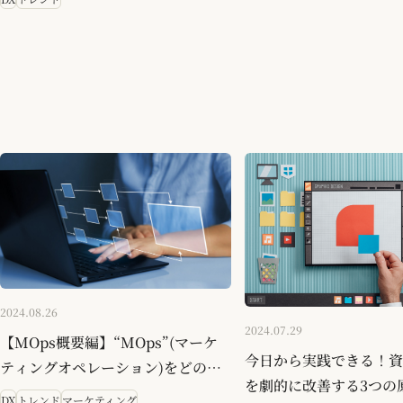
2024.08.26
2024.07.29
【MOps概要編】“MOps”(マーケ
今日から実践できる！資
ティングオペレーション)をどのよ
を劇的に改善する3つの
うに解釈すべきか？
DX
トレンド
マーケティング