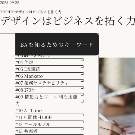
2023.09.28
TOP
DX
デザインはビジネスを拓く力
デザインはビジネスを拓く
DX
トレンド
マーケティング
#01 2007
BAを知るためのキーワード
#02 顧客接点
#03 時空を超える
#04 伴走
#05 DX課題
#06 Marketo
#07 業務サステナビリティ
#08 170社
#09 構想力とツール利活用能
力
#10 AI Time
#11 年間休日130日
#12 ロールモデル
#13 共感者