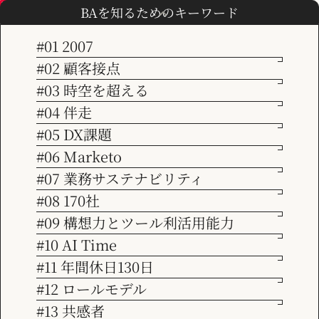
Marketoを活用した見込客発掘プロセ
BAを知るためのキーワード
スを確立
#01 2007
#02 顧客接点
TOP
事例
Marketoを活用した見込客発掘プロセスを確立
#03 時空を超える
サービス
Marketo開発・運用支援サービス
MA導入・活用
会社情報
#04 伴走
#05 DX課題
ビジョン
#06 Marketo
#07 業務サステナビリティ
サービス紹介
#08 170社
#09 構想力とツール利活用能力
#10 AI Time
事例紹介
#11 年間休日130日
#12 ロールモデル
お知らせ
#13 共感者