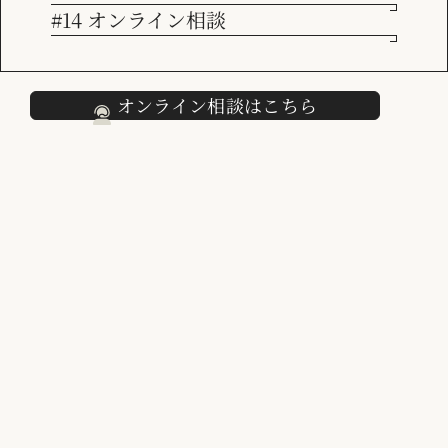
#14 オンライン相談
採用情報
クライアントの課題や目標
オンライン相談はこちら
エネルギー関連の商談は足が長く、ニーズが顕在化した具体的
な商談を推進すること以外には、なかなか営業担当者の時間を
割けない。そのために、長期間コンタクトがない休眠顧客が増
加していた。
そこへ、コロナ禍の拡大があり、顧客への訪問機会が激減。商
談発掘の手法そのものについて大きな課題を持つ状況になって
いた。
実施内容